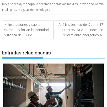
,
,
iOS a Android
monopolio sistemas operativos móviles
privacidad Gemini
,
Intelligence
regulación tecnológica
Navegación
Instituciones y capital
Análisis técnico de Xiaomi 17
de
extranjero forjan la identidad
Ultra revela variaciones en
entradas
histórica de El Oro
rendimiento energético
Entradas relacionadas