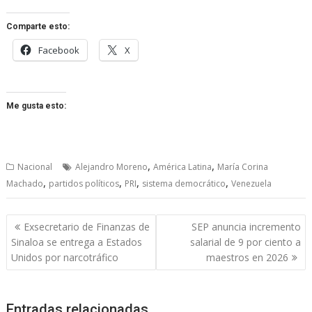
Comparte esto:
Facebook
X
Me gusta esto:
,
,
Nacional
Alejandro Moreno
América Latina
María Corina
,
,
,
,
Machado
partidos políticos
PRI
sistema democrático
Venezuela
Navegación
Exsecretario de Finanzas de
SEP anuncia incremento
de
Sinaloa se entrega a Estados
salarial de 9 por ciento a
entradas
Unidos por narcotráfico
maestros en 2026
Entradas relacionadas