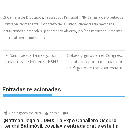
,
,
,
Cámara de Diputados
legislativo
Principal
Cámara de Diputados
,
,
,
Comisión Permanente
Congreso de la Unión
democracia mexicana
,
,
,
instituciones electorales
parlamento abierto
política mexicana
reforma
,
electoral
voto ciudadano
Navegación
Salud descarta riesgo por
Golpes y gritos en el Congreso
de
variante K de influenza H3N2
capitalino por la desaparición
entradas
del órgano de transparencia
Entradas relacionadas
7 de agosto de 2026
admin
0
¡Batman llega a CDMX! La Expo Caballero Oscuro
tendrá Batimóvil, cosplay y entrada gratis este fin