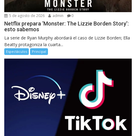
5 de agosto de 2026
admin
0
Netflix prepara ‘Monster: The Lizzie Borden Story’:
esto sabemos
La serie de Ryan Murphy abordará el caso de Lizzie Borden; Ella
Beatty protagoniza la cuarta...
Espectáculos
Principal