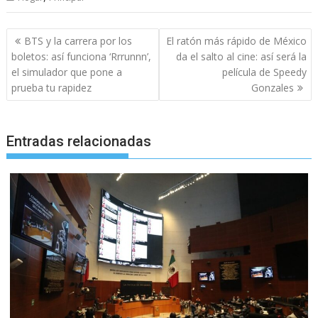
Navegación
BTS y la carrera por los
El ratón más rápido de México
de
boletos: así funciona ‘Rrrunnn’,
da el salto al cine: así será la
entradas
el simulador que pone a
película de Speedy
prueba tu rapidez
Gonzales
Entradas relacionadas