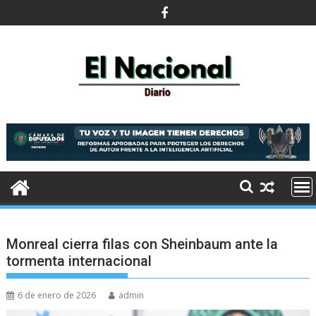
Saltar
al
contenido
Monreal cierra filas con Sheinbaum ante la
tormenta internacional
6 de enero de 2026
admin