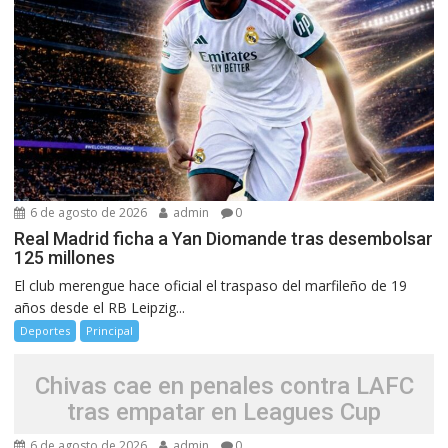
6 de agosto de 2026
admin
0
Real Madrid ficha a Yan Diomande tras desembolsar
125 millones
El club merengue hace oficial el traspaso del marfileño de 19
años desde el RB Leipzig...
Deportes
Principal
Chivas cae en penales contra LAFC
tras empatar en Leagues Cup
6 de agosto de 2026
admin
0