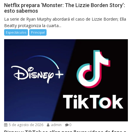
Netflix prepara ‘Monster: The Lizzie Borden Story’:
esto sabemos
La serie de Ryan Murphy abordará el caso de Lizzie Borden; Ella
Beatty protagoniza la cuarta...
Espectáculos
Principal
5 de agosto de 2026
admin
0