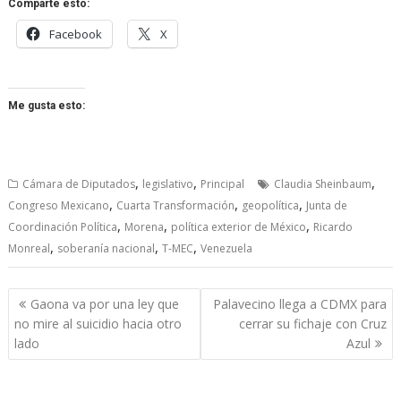
Comparte esto:
Facebook
X
Me gusta esto:
,
,
,
Cámara de Diputados
legislativo
Principal
Claudia Sheinbaum
,
,
,
Congreso Mexicano
Cuarta Transformación
geopolítica
Junta de
,
,
,
Coordinación Política
Morena
política exterior de México
Ricardo
,
,
,
Monreal
soberanía nacional
T-MEC
Venezuela
Navegación
Gaona va por una ley que
Palavecino llega a CDMX para
de
no mire al suicidio hacia otro
cerrar su fichaje con Cruz
entradas
lado
Azul