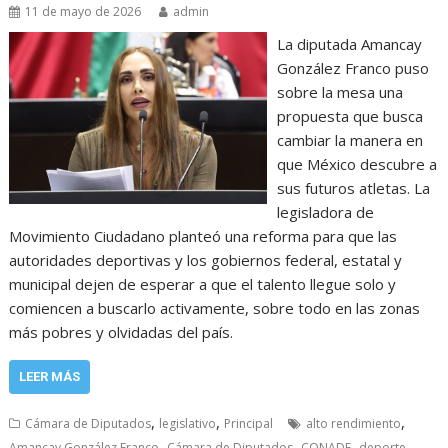
11 de mayo de 2026
admin
La diputada Amancay
González Franco puso
sobre la mesa una
propuesta que busca
cambiar la manera en
que México descubre a
sus futuros atletas. La
legisladora de
Movimiento Ciudadano planteó una reforma para que las
autoridades deportivas y los gobiernos federal, estatal y
municipal dejen de esperar a que el talento llegue solo y
comiencen a buscarlo activamente, sobre todo en las zonas
más pobres y olvidadas del país.
LEER MÁS
,
,
,
Cámara de Diputados
legislativo
Principal
alto rendimiento
,
,
,
,
Amancay González Franco
Cámara de Diputados
CONADE
deporte