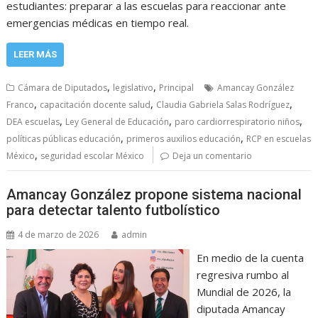
estudiantes: preparar a las escuelas para reaccionar ante
emergencias médicas en tiempo real.
LEER MÁS
,
,
Cámara de Diputados
legislativo
Principal
Amancay González
,
,
,
Franco
capacitación docente salud
Claudia Gabriela Salas Rodríguez
,
,
,
DEA escuelas
Ley General de Educación
paro cardiorrespiratorio niños
,
,
políticas públicas educación
primeros auxilios educación
RCP en escuelas
,
México
seguridad escolar México
Deja un comentario
Amancay González propone sistema nacional
para detectar talento futbolístico
4 de marzo de 2026
admin
En medio de la cuenta
regresiva rumbo al
Mundial de 2026, la
diputada Amancay