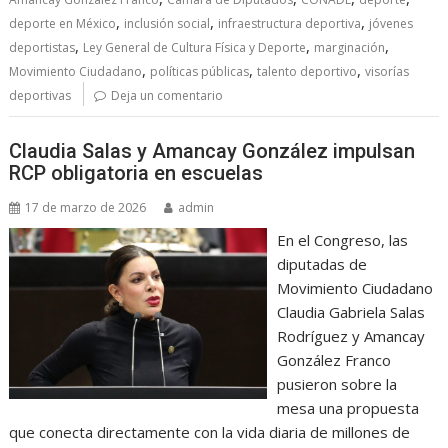
,
,
,
deporte en México
inclusión social
infraestructura deportiva
jóvenes
,
,
,
deportistas
Ley General de Cultura Física y Deporte
marginación
,
,
,
Movimiento Ciudadano
políticas públicas
talento deportivo
visorías
deportivas
Deja un comentario
Claudia Salas y Amancay González impulsan
RCP obligatoria en escuelas
17 de marzo de 2026
admin
En el Congreso, las
diputadas de
Movimiento Ciudadano
Claudia Gabriela Salas
Rodríguez y Amancay
González Franco
pusieron sobre la
mesa una propuesta
que conecta directamente con la vida diaria de millones de