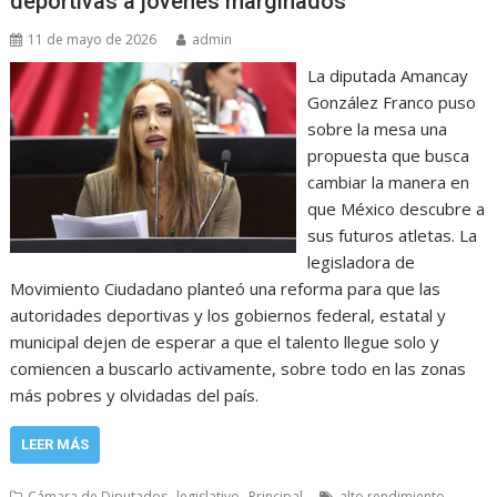
deportivas a jóvenes marginados
11 de mayo de 2026
admin
La diputada Amancay
González Franco puso
sobre la mesa una
propuesta que busca
cambiar la manera en
que México descubre a
sus futuros atletas. La
legisladora de
Movimiento Ciudadano planteó una reforma para que las
autoridades deportivas y los gobiernos federal, estatal y
municipal dejen de esperar a que el talento llegue solo y
comiencen a buscarlo activamente, sobre todo en las zonas
más pobres y olvidadas del país.
LEER MÁS
,
,
,
Cámara de Diputados
legislativo
Principal
alto rendimiento