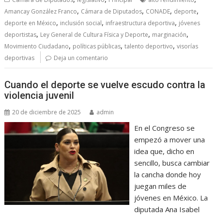
,
,
,
,
Amancay González Franco
Cámara de Diputados
CONADE
deporte
,
,
,
deporte en México
inclusión social
infraestructura deportiva
jóvenes
,
,
,
deportistas
Ley General de Cultura Física y Deporte
marginación
,
,
,
Movimiento Ciudadano
políticas públicas
talento deportivo
visorías
deportivas
Deja un comentario
Cuando el deporte se vuelve escudo contra la
violencia juvenil
20 de diciembre de 2025
admin
En el Congreso se
empezó a mover una
idea que, dicho en
sencillo, busca cambiar
la cancha donde hoy
juegan miles de
jóvenes en México. La
diputada Ana Isabel