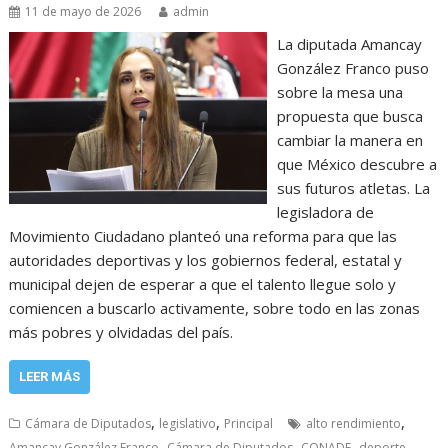
11 de mayo de 2026
admin
La diputada Amancay
González Franco puso
sobre la mesa una
propuesta que busca
cambiar la manera en
que México descubre a
sus futuros atletas. La
legisladora de
Movimiento Ciudadano planteó una reforma para que las
autoridades deportivas y los gobiernos federal, estatal y
municipal dejen de esperar a que el talento llegue solo y
comiencen a buscarlo activamente, sobre todo en las zonas
más pobres y olvidadas del país.
LEER MÁS
,
,
,
Cámara de Diputados
legislativo
Principal
alto rendimiento
,
,
,
,
Amancay González Franco
Cámara de Diputados
CONADE
deporte