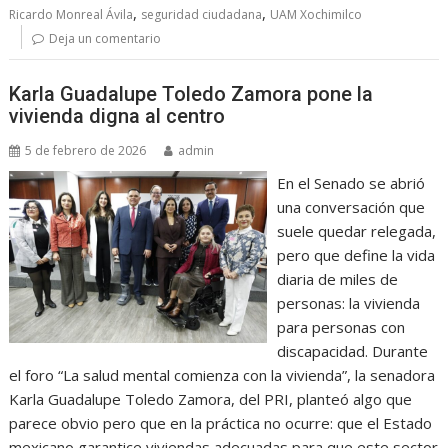
,
,
Ricardo Monreal Ávila
seguridad ciudadana
UAM Xochimilco
Deja un comentario
Karla Guadalupe Toledo Zamora pone la
vivienda digna al centro
5 de febrero de 2026
admin
En el Senado se abrió
una conversación que
suele quedar relegada,
pero que define la vida
diaria de miles de
personas: la vivienda
para personas con
discapacidad. Durante
el foro “La salud mental comienza con la vivienda”, la senadora
Karla Guadalupe Toledo Zamora, del PRI, planteó algo que
parece obvio pero que en la práctica no ocurre: que el Estado
mexicano garantice viviendas adecuadas para que este sector