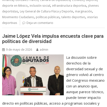
,
,
,
deporte en México
inclusión social
infraestructura deportiva
jóvenes
,
,
,
deportistas
Ley General de Cultura Física y Deporte
marginación
,
,
,
Movimiento Ciudadano
políticas públicas
talento deportivo
visorías
deportivas
Deja un comentario
Jaime López Vela impulsa encuesta clave para
políticas de diversidad
9 de mayo de 2026
admin
La discusión sobre
derechos de la
diversidad sexual y de
género volvió al centro
del Congreso mexicano
con un anuncio que,
aunque parece técnico,
puede tener impacto
directo en políticas públicas, acceso a programas sociales y