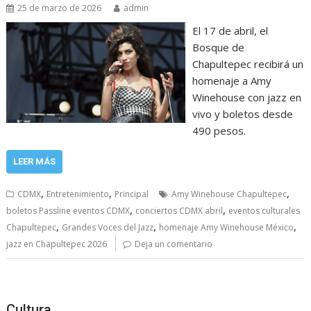
25 de marzo de 2026
admin
El 17 de abril, el
Bosque de
Chapultepec recibirá un
homenaje a Amy
Winehouse con jazz en
vivo y boletos desde
490 pesos.
LEER MÁS
,
,
,
CDMX
Entretenimiento
Principal
Amy Winehouse Chapultepec
,
,
boletos Passline eventos CDMX
conciertos CDMX abril
eventos culturales
,
,
,
Chapultepec
Grandes Voces del Jazz
homenaje Amy Winehouse México
jazz en Chapultepec 2026
Deja un comentario
Cultura