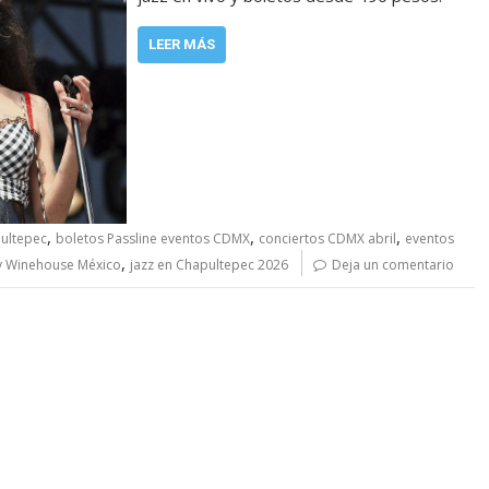
LEER MÁS
,
,
,
ultepec
boletos Passline eventos CDMX
conciertos CDMX abril
eventos
,
 Winehouse México
jazz en Chapultepec 2026
Deja un comentario