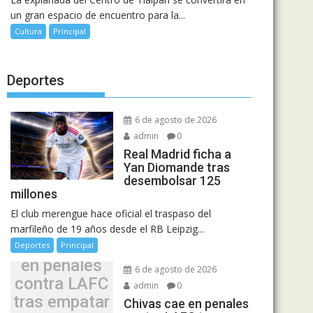
un gran espacio de encuentro para la...
Cultura
Principal
Deportes
6 de agosto de 2026
admin
0
Real Madrid ficha a
Yan Diomande tras
desembolsar 125
millones
El club merengue hace oficial el traspaso del
marfileño de 19 años desde el RB Leipzig...
Chivas cae
Deportes
Principal
en penales
6 de agosto de 2026
contra LAFC
admin
0
tras empatar
Chivas cae en penales