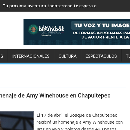
Tu próxima aventura todoterreno te espera en San Felipe
OS
INTERNACIONALES
CULTURA
ESPECTÁCULOS
T
homenaje de Amy Winehouse en Chapultepec
El 17 de abril, el Bosque de Chapultepec
recibirá un homenaje a Amy Winehouse con
jazz en vivo y boletos desde 490 pesos.