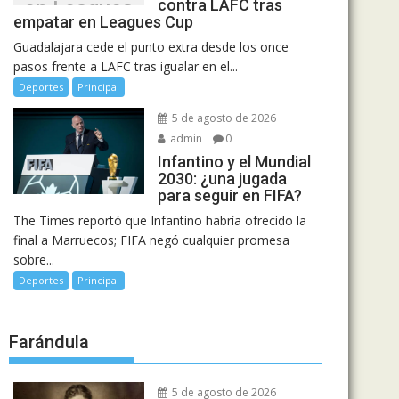
contra LAFC tras
en Leagues
empatar en Leagues Cup
Cup
Guadalajara cede el punto extra desde los once
pasos frente a LAFC tras igualar en el...
Deportes
Principal
5 de agosto de 2026
admin
0
Infantino y el Mundial
2030: ¿una jugada
para seguir en FIFA?
The Times reportó que Infantino habría ofrecido la
final a Marruecos; FIFA negó cualquier promesa
sobre...
Deportes
Principal
Farándula
5 de agosto de 2026