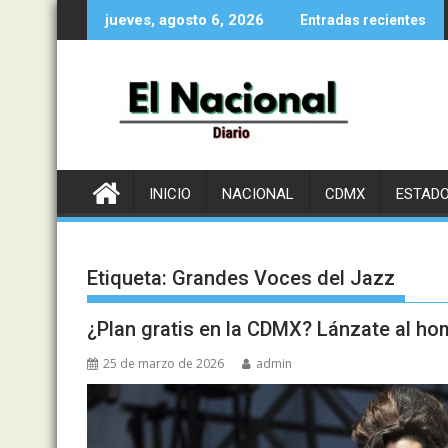
Saltar
jueves, agosto 6, 2026
Entradas recientes
al
contenido
INICIO
NACIONAL
CDMX
ESTAD
Etiqueta:
Grandes Voces del Jazz
¿Plan gratis en la CDMX? Lánzate al 
25 de marzo de 2026
admin