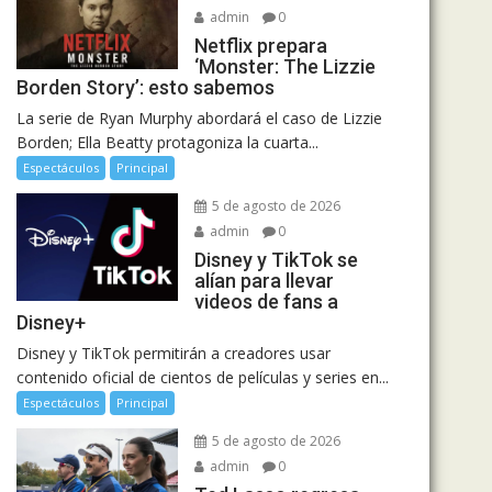
admin
0
Netflix prepara
‘Monster: The Lizzie
Borden Story’: esto sabemos
La serie de Ryan Murphy abordará el caso de Lizzie
Borden; Ella Beatty protagoniza la cuarta...
Espectáculos
Principal
5 de agosto de 2026
admin
0
Disney y TikTok se
alían para llevar
videos de fans a
Disney+
Disney y TikTok permitirán a creadores usar
contenido oficial de cientos de películas y series en...
Espectáculos
Principal
5 de agosto de 2026
admin
0