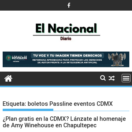
Saltar
al
contenido
Etiqueta:
boletos Passline eventos CDMX
¿Plan gratis en la CDMX? Lánzate al homenaje
de Amy Winehouse en Chapultepec