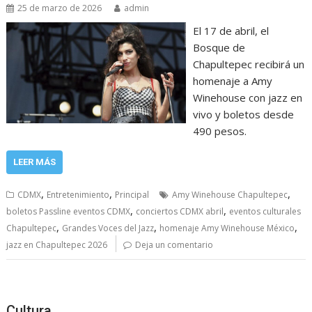
25 de marzo de 2026
admin
El 17 de abril, el
Bosque de
Chapultepec recibirá un
homenaje a Amy
Winehouse con jazz en
vivo y boletos desde
490 pesos.
LEER MÁS
,
,
,
CDMX
Entretenimiento
Principal
Amy Winehouse Chapultepec
,
,
boletos Passline eventos CDMX
conciertos CDMX abril
eventos culturales
,
,
,
Chapultepec
Grandes Voces del Jazz
homenaje Amy Winehouse México
jazz en Chapultepec 2026
Deja un comentario
Cultura