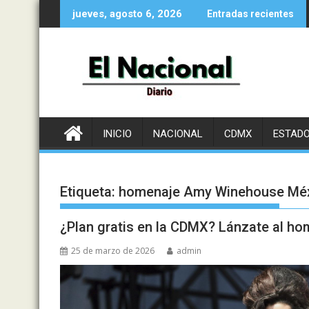
Saltar
jueves, agosto 6, 2026
Entradas recientes
al
contenido
INICIO
NACIONAL
CDMX
ESTAD
Etiqueta:
homenaje Amy Winehouse Mé
¿Plan gratis en la CDMX? Lánzate al 
25 de marzo de 2026
admin