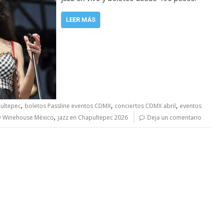
LEER MÁS
,
,
,
ultepec
boletos Passline eventos CDMX
conciertos CDMX abril
eventos
,
 Winehouse México
jazz en Chapultepec 2026
Deja un comentario