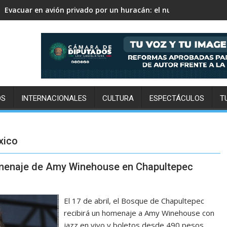
Evacuar en avión privado por un huracán: el nuevo servicio qu
OS
INTERNACIONALES
CULTURA
ESPECTÁCULOS
T
xico
homenaje de Amy Winehouse en Chapultepec
El 17 de abril, el Bosque de Chapultepec
recibirá un homenaje a Amy Winehouse con
jazz en vivo y boletos desde 490 pesos.