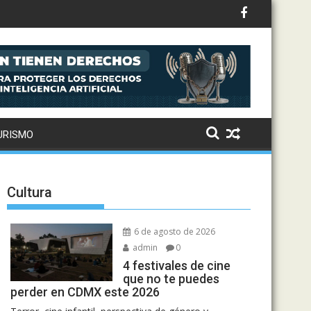
to: Drake, Bruno Mars y más estrellas se suman al álbum
oración: así suena el remix de Love Sensation
URISMO
Cultura
6 de agosto de 2026
admin
0
4 festivales de cine
que no te puedes
perder en CDMX este 2026