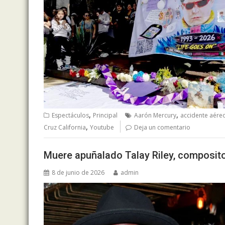
,
,
Espectáculos
Principal
Aarón Mercury
accidente aéreo
,
Cruz California
Youtube
Deja un comentario
Muere apuñalado Talay Riley, composito
8 de junio de 2026
admin