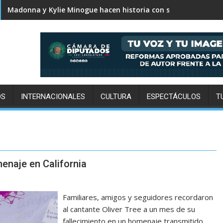
Karol G revela el tracklist de No me arrepiento de sentir tan
Madonna y Kylie Minogue hacen historia con su primera colab
OS
INTERNACIONALES
CULTURA
ESPECTÁCULOS
T
enaje en California
Familiares, amigos y seguidores recordaron
al cantante Oliver Tree a un mes de su
fallecimiento en un homenaje transmitido