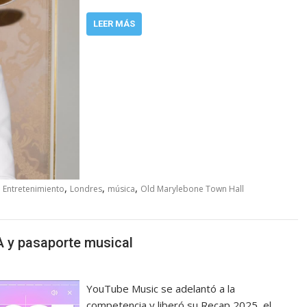
LEER MÁS
,
,
,
,
Entretenimiento
Londres
música
Old Marylebone Town Hall
 y pasaporte musical
YouTube Music se adelantó a la
competencia y liberó su Recap 2025, el