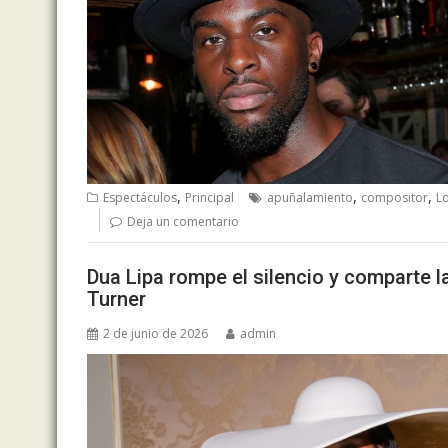
,
,
,
Espectáculos
Principal
apuñalamiento
compositor
L
Deja un comentario
Dua Lipa rompe el silencio y comparte 
Turner
2 de junio de 2026
admin