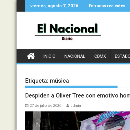
Saltar
viernes, agosto 7, 2026
Entradas recientes
al
contenido
INICIO
NACIONAL
CDMX
ESTAD
Etiqueta:
música
Despiden a Oliver Tree con emotivo hom
27 de julio de 2026
admin