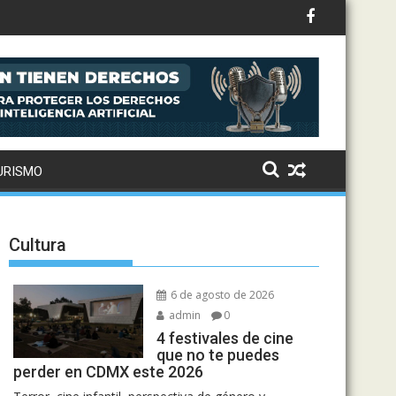
to: Drake, Bruno Mars y más estrellas se suman al álbum
oración: así suena el remix de Love Sensation
URISMO
Cultura
6 de agosto de 2026
admin
0
4 festivales de cine
que no te puedes
perder en CDMX este 2026