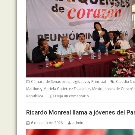
,
,
Cámara de Senadores
legislativo
Principal
Claudia S
,
,
Martínez
Mariela Gutiérrez Escalante
Mexiquenses de Corazón
República
Deja un comentario
Ricardo Monreal llama a jóvenes del P
6 de junio de 2026
admin