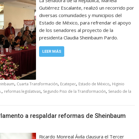
La Senadora de la República, Mariela
Gutiérrez Escalante, realizó un recorrido por
diversas comunidades y municipios del
Estado de México, para refrendar el apoyo
de los senadores al proyecto de la
presidenta Claudia Sheinbaum Pardo.
LEER MÁS
,
,
,
,
heinbaum
Cuarta Transformación
Ecatepec
Estado de México
Higinio
,
,
,
.
reformas legislativas
Segundo Piso de la Transformación
Senado de la
arlamento a respaldar reformas de Sheinbaum
Ricardo Monreal Ávila clausura el Tercer