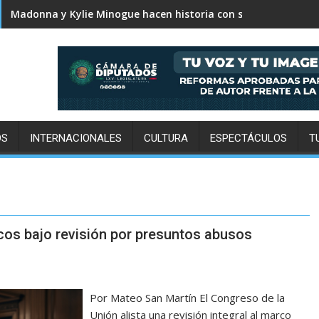
Karol G revela el tracklist de No me arrepiento de sentir tan
Madonna y Kylie Minogue hacen historia con su primera colab
OS
INTERNACIONALES
CULTURA
ESPECTÁCULOS
T
os bajo revisión por presuntos abusos
Por Mateo San Martín El Congreso de la
Unión alista una revisión integral al marco