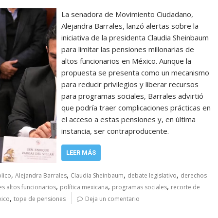
La senadora de Movimiento Ciudadano,
Alejandra Barrales, lanzó alertas sobre la
iniciativa de la presidenta Claudia Sheinbaum
para limitar las pensiones millonarias de
altos funcionarios en México. Aunque la
propuesta se presenta como un mecanismo
para reducir privilegios y liberar recursos
para programas sociales, Barrales advirtió
que podría traer complicaciones prácticas en
el acceso a estas pensiones y, en última
instancia, ser contraproducente.
LEER MÁS
,
,
,
,
lico
Alejandra Barrales
Claudia Sheinbaum
debate legislativo
derechos
,
,
,
s altos funcionarios
política mexicana
programas sociales
recorte de
,
xico
tope de pensiones
Deja un comentario