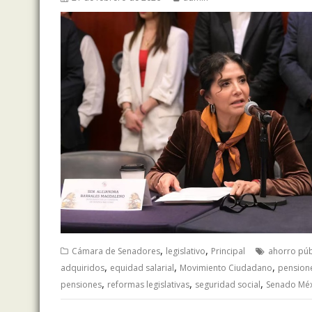
,
,
Cámara de Senadores
legislativo
Principal
ahorro púb
,
,
,
adquiridos
equidad salarial
Movimiento Ciudadano
pensione
,
,
,
pensiones
reformas legislativas
seguridad social
Senado Mé