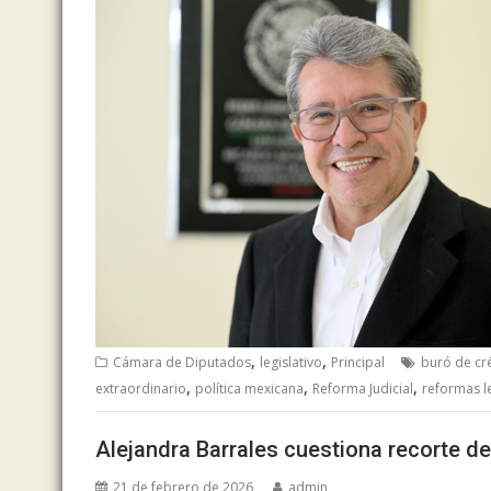
,
,
Cámara de Diputados
legislativo
Principal
buró de cr
,
,
,
extraordinario
política mexicana
Reforma Judicial
reformas le
Alejandra Barrales cuestiona recorte de
21 de febrero de 2026
admin