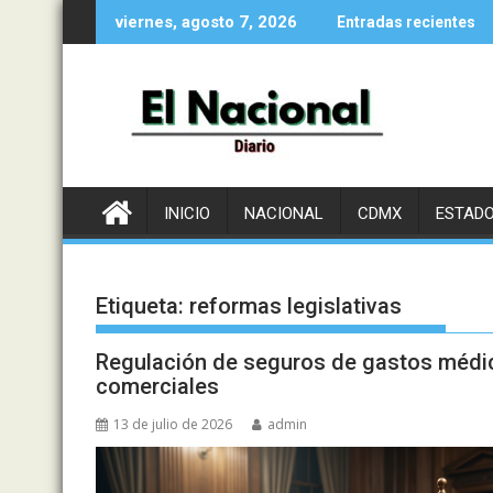
Saltar
viernes, agosto 7, 2026
Entradas recientes
al
contenido
INICIO
NACIONAL
CDMX
ESTAD
Etiqueta:
reformas legislativas
Regulación de seguros de gastos médic
comerciales
13 de julio de 2026
admin