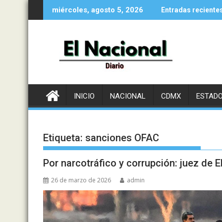
Saltar
miércoles, agosto 5, 2026
Entradas reciente
al
contenido
INICIO
NACIONAL
CDMX
ESTAD
Etiqueta:
sanciones OFAC
Por narcotráfico y corrupción: juez de 
26 de marzo de 2026
admin