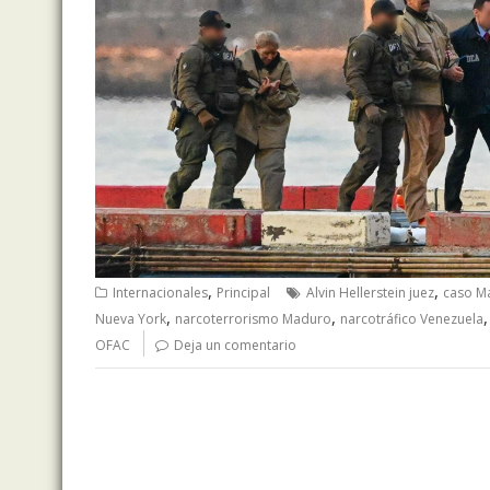
,
,
Internacionales
Principal
Alvin Hellerstein juez
caso M
,
,
Nueva York
narcoterrorismo Maduro
narcotráfico Venezuela
OFAC
Deja un comentario