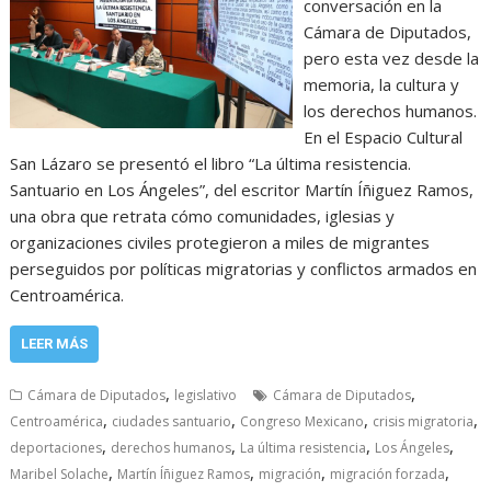
conversación en la
Cámara de Diputados,
pero esta vez desde la
memoria, la cultura y
los derechos humanos.
En el Espacio Cultural
San Lázaro se presentó el libro “La última resistencia.
Santuario en Los Ángeles”, del escritor Martín Íñiguez Ramos,
una obra que retrata cómo comunidades, iglesias y
organizaciones civiles protegieron a miles de migrantes
perseguidos por políticas migratorias y conflictos armados en
Centroamérica.
LEER MÁS
,
,
Cámara de Diputados
legislativo
Cámara de Diputados
,
,
,
,
Centroamérica
ciudades santuario
Congreso Mexicano
crisis migratoria
,
,
,
,
deportaciones
derechos humanos
La última resistencia
Los Ángeles
,
,
,
,
Maribel Solache
Martín Íñiguez Ramos
migración
migración forzada