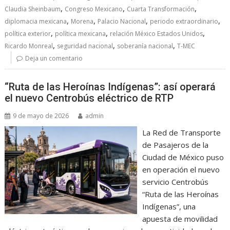
,
,
,
Claudia Sheinbaum
Congreso Mexicano
Cuarta Transformación
,
,
,
,
diplomacia mexicana
Morena
Palacio Nacional
periodo extraordinario
,
,
,
política exterior
política mexicana
relación México Estados Unidos
,
,
,
Ricardo Monreal
seguridad nacional
soberanía nacional
T-MEC
Deja un comentario
“Ruta de las Heroínas Indígenas”: así operará
el nuevo Centrobús eléctrico de RTP
9 de mayo de 2026
admin
La Red de Transporte
de Pasajeros de la
Ciudad de México puso
en operación el nuevo
servicio Centrobús
“Ruta de las Heroínas
Indígenas”, una
apuesta de movilidad