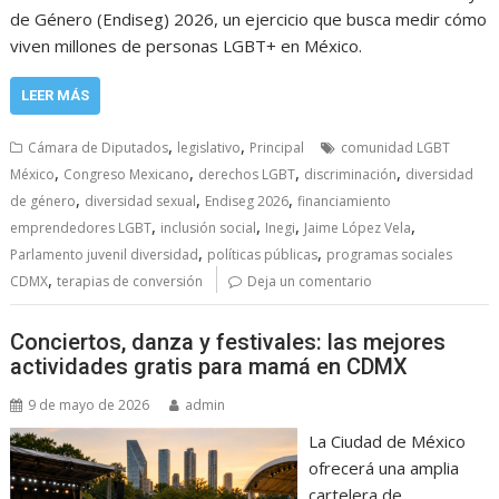
de Género (Endiseg) 2026, un ejercicio que busca medir cómo
viven millones de personas LGBT+ en México.
LEER MÁS
,
,
Cámara de Diputados
legislativo
Principal
comunidad LGBT
,
,
,
,
México
Congreso Mexicano
derechos LGBT
discriminación
diversidad
,
,
,
de género
diversidad sexual
Endiseg 2026
financiamiento
,
,
,
,
emprendedores LGBT
inclusión social
Inegi
Jaime López Vela
,
,
Parlamento juvenil diversidad
políticas públicas
programas sociales
,
CDMX
terapias de conversión
Deja un comentario
Conciertos, danza y festivales: las mejores
actividades gratis para mamá en CDMX
9 de mayo de 2026
admin
La Ciudad de México
ofrecerá una amplia
cartelera de