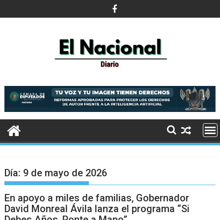
Saltar
al
contenido
Día:
9 de mayo de 2026
En apoyo a miles de familias, Gobernador
David Monreal Ávila lanza el programa “Si
Debes Años, Ponte a Mano”