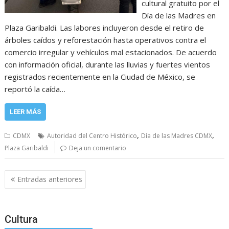
cultural gratuito por el
Día de las Madres en
Plaza Garibaldi. Las labores incluyeron desde el retiro de
árboles caídos y reforestación hasta operativos contra el
comercio irregular y vehículos mal estacionados. De acuerdo
con información oficial, durante las lluvias y fuertes vientos
registrados recientemente en la Ciudad de México, se
reportó la caída…
LEER MÁS
,
,
CDMX
Autoridad del Centro Histórico
Día de las Madres CDMX
Plaza Garibaldi
Deja un comentario
Navegación
Entradas anteriores
de
entradas
Cultura