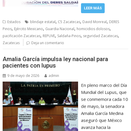
LEER MÁS
,
,
,
Estados
blindaje estatal
C5 Zacatecas
David Monreal
DERES
,
,
,
,
Pinos
Ejército Mexicano
Guardia Nacional
homicidios dolosos
,
,
,
,
pacificación Zacatecas
REPUVE
Saldaña-Pinos
seguridad Zacatecas
Zacatecas
Deja un comentario
Amalia García impulsa ley nacional para
pacientes con lupus
9 de mayo de 2026
admin
En pleno marco del Día
Mundial del Lupus, que
se conmemora cada 10
de mayo, la senadora
Amalia García Medina
aseguró que México
avanza hacia la