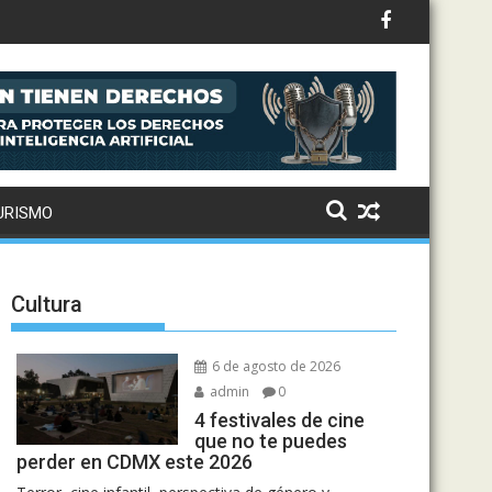
to: Drake, Bruno Mars y más estrellas se suman al álbum
URISMO
Cultura
6 de agosto de 2026
admin
0
4 festivales de cine
que no te puedes
perder en CDMX este 2026