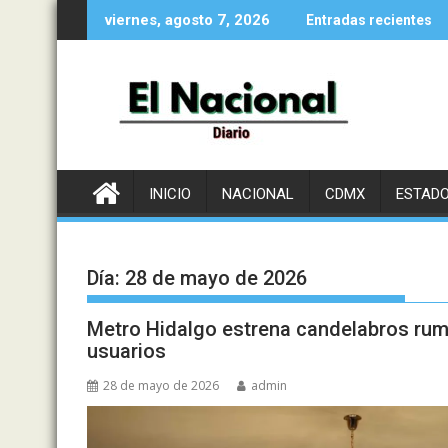
Saltar
viernes, agosto 7, 2026
Entradas recientes
al
contenido
INICIO
NACIONAL
CDMX
ESTAD
Día:
28 de mayo de 2026
Metro Hidalgo estrena candelabros rum
usuarios
28 de mayo de 2026
admin