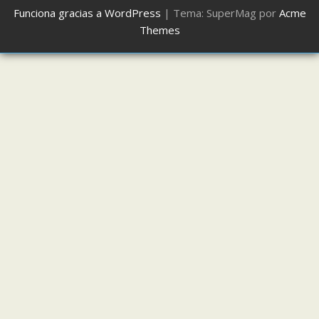
Funciona gracias a WordPress
|
Tema: SuperMag por
Acme
Themes