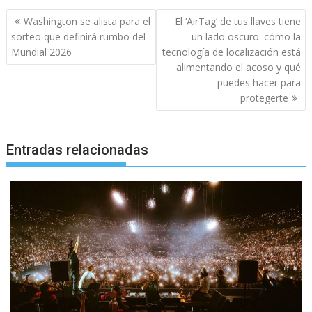
Navegación
Washington se alista para el
El ‘AirTag’ de tus llaves tiene
de
sorteo que definirá rumbo del
un lado oscuro: cómo la
entradas
Mundial 2026
tecnología de localización está
alimentando el acoso y qué
puedes hacer para
protegerte
Entradas relacionadas