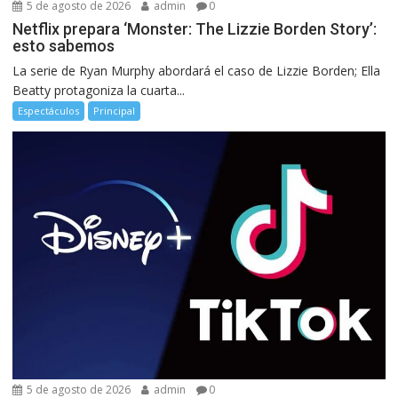
5 de agosto de 2026
admin
0
Netflix prepara ‘Monster: The Lizzie Borden Story’:
esto sabemos
La serie de Ryan Murphy abordará el caso de Lizzie Borden; Ella
Beatty protagoniza la cuarta...
Espectáculos
Principal
5 de agosto de 2026
admin
0