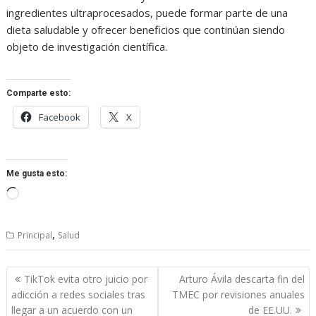
ingredientes ultraprocesados, puede formar parte de una
dieta saludable y ofrecer beneficios que continúan siendo
objeto de investigación científica.
Comparte esto:
Facebook
X
Me gusta esto:
Cargando...
,
Principal
Salud
Navegación
TikTok evita otro juicio por
Arturo Ávila descarta fin del
de
adicción a redes sociales tras
TMEC por revisiones anuales
entradas
llegar a un acuerdo con un
de EE.UU.