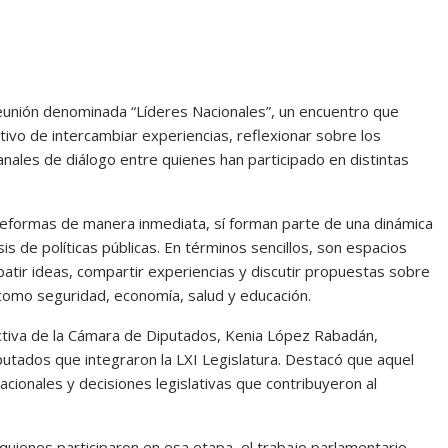
 reunión denominada “Líderes Nacionales”, un encuentro que
etivo de intercambiar experiencias, reflexionar sobre los
anales de diálogo entre quienes han participado en distintas
reformas de manera inmediata, sí forman parte de una dinámica
is de políticas públicas. En términos sencillos, son espacios
atir ideas, compartir experiencias y discutir propuestas sobre
como seguridad, economía, salud y educación.
ectiva de la Cámara de Diputados, Kenia López Rabadán,
iputados que integraron la LXI Legislatura. Destacó que aquel
ionales y decisiones legislativas que contribuyeron al
uienes participaron en esa etapa, el trabajo parlamentario