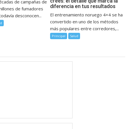
crees: el detalle que marca la
décadas de campañas de
diferencia en tus resultados
millones de fumadores
El entrenamiento noruego 4×4 se ha
todavía desconocen...
convertido en uno de los métodos
ud
más populares entre corredores,...
Principal
Salud