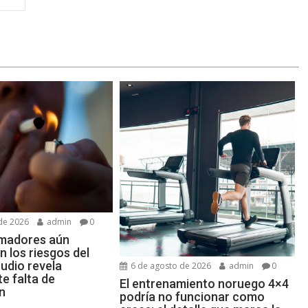
de 2026
admin
0
madores aún
 los riesgos del
udio revela
6 de agosto de 2026
admin
0
e falta de
El entrenamiento noruego 4×4
n
podría no funcionar como