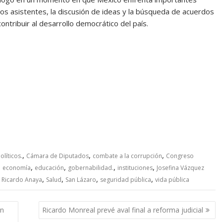
los asistentes, la discusión de ideas y la búsqueda de acuerdos
ntribuir al desarrollo democrático del país.
,
,
,
líticos.
Cámara de Diputados
combate a la corrupción
Congreso
,
,
,
,
,
economía
educación
gobernabilidad.
instituciones
Josefina Vázquez
,
,
,
,
,
Ricardo Anaya
Salud
San Lázaro
seguridad pública
vida pública
en
Ricardo Monreal prevé aval final a reforma judicial