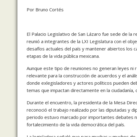
Por Bruno Cortés
El Palacio Legislativo de San Lázaro fue sede de la
reunió a integrantes de la LXI Legislatura con el obj
desafíos actuales del país y mantener abiertos los c
etapas de la vida pública mexicana.
Aunque este tipo de reuniones no generan leyes ni 
relevante para la construcción de acuerdos y el anális
donde exlegisladores y actores políticos pueden deb
temas que impactan directamente en la ciudadanía, 
Durante el encuentro, la presidenta de la Mesa Dir
reconoció el trabajo realizado por las diputadas y d
periodo estuvo marcado por importantes debates nac
fortalecimiento de la vida democrática del país.
La legisladora señaló que para muchas y muchos de q