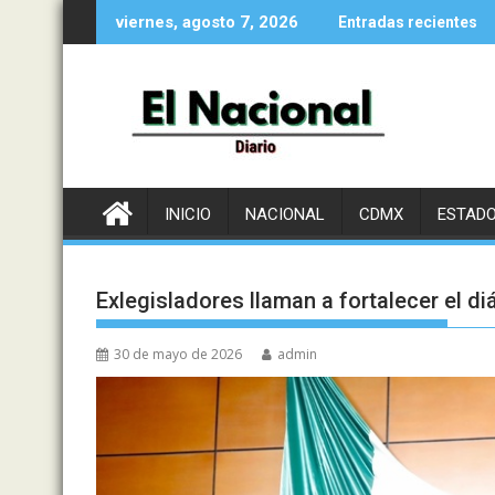
Saltar
viernes, agosto 7, 2026
Entradas recientes
al
contenido
INICIO
NACIONAL
CDMX
ESTAD
Exlegisladores llaman a fortalecer el d
30 de mayo de 2026
admin