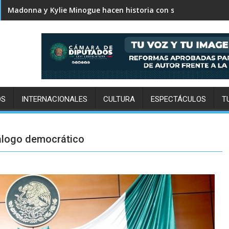
Karol G revela el tracklist de No me arrepiento de sentir tan
OS
INTERNACIONALES
CULTURA
ESPECTÁCULOS
T
iálogo democrático