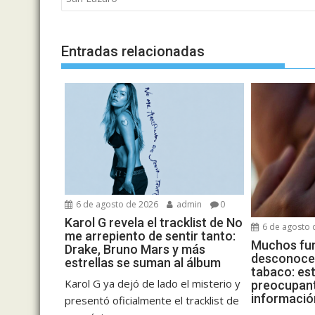
entradas
Entradas relacionadas
6 de agosto de 2026
admin
0
Karol G revela el tracklist de No
6 de agosto 
me arrepiento de sentir tanto:
Muchos fu
Drake, Bruno Mars y más
desconocen
estrellas se suman al álbum
tabaco: est
Karol G ya dejó de lado el misterio y
preocupant
informació
presentó oficialmente el tracklist de