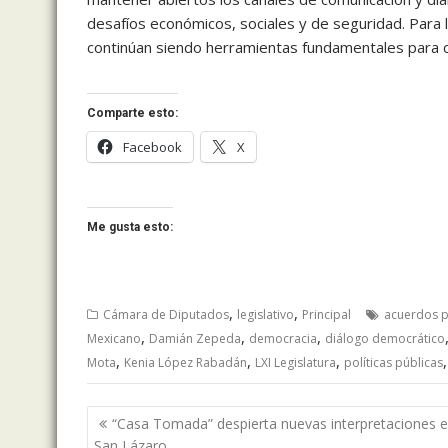
desafíos económicos, sociales y de seguridad. Para 
continúan siendo herramientas fundamentales para co
Comparte esto:
Facebook
X
Me gusta esto:
,
,
Cámara de Diputados
legislativo
Principal
acuerdos po
,
,
,
Mexicano
Damián Zepeda
democracia
diálogo democrático
,
,
,
Mota
Kenia López Rabadán
LXI Legislatura
políticas públicas
Navegación
“Casa Tomada” despierta nuevas interpretaciones 
de
San Lázaro