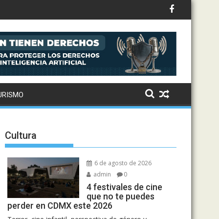
to: Drake, Bruno Mars y más estrellas se suman al álbum
URISMO
Cultura
6 de agosto de 2026
admin
0
4 festivales de cine
que no te puedes
perder en CDMX este 2026