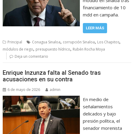
módulo en Sinaloa tras
financiamiento de 10
mdd en campaña.
LEER MÁS
,
,
,
Principal
Conagua Sinaloa
corrupción Sinaloa
Los Chapitos
,
,
módulos de riego
presupuesto hídrico
Rubén Rocha Moya
Deja un comentario
Enrique Inzunza falta al Senado tras
acusaciones en su contra
6 de mayo de 2026
admin
En medio de
señalamientos
delicados y bajo
presión política, el
senador morenista