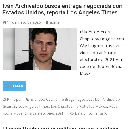
Iván Archivaldo busca entrega negociada con
Estados Unidos, reporta Los Angeles Times
11 de mayo de 2026
admin
El líder de «Los
Chapitos» negocia con
Washington tras ser
vinculado al fraude
electoral de 2021 y al
caso de Rubén Rocha
Moya.
LEER MÁS
,
,
Principal
El Chapo Guzmán
entrega negociada
Iván Archivaldo
,
,
,
,
Guzmán
Los Angeles Times
Los Chapitos
narcotráfico México
Rubén
,
Rocha Moya
Sinaloa elecciones 2021
Deja un comentario