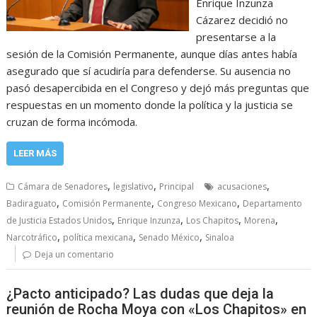
Enrique Inzunza
Cázarez decidió no
presentarse a la
sesión de la Comisión Permanente, aunque días antes había
asegurado que sí acudiría para defenderse. Su ausencia no
pasó desapercibida en el Congreso y dejó más preguntas que
respuestas en un momento donde la política y la justicia se
cruzan de forma incómoda.
LEER MÁS
,
,
,
Cámara de Senadores
legislativo
Principal
acusaciones
,
,
,
Badiraguato
Comisión Permanente
Congreso Mexicano
Departamento
,
,
,
,
de Justicia Estados Unidos
Enrique Inzunza
Los Chapitos
Morena
,
,
,
Narcotráfico
política mexicana
Senado México
Sinaloa
Deja un comentario
¿Pacto anticipado? Las dudas que deja la
reunión de Rocha Moya con «Los Chapitos» en