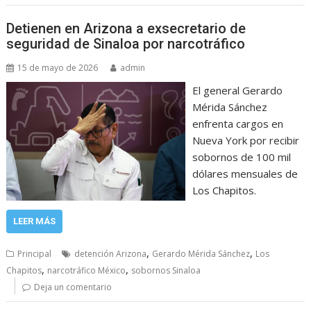
Detienen en Arizona a exsecretario de
seguridad de Sinaloa por narcotráfico
15 de mayo de 2026
admin
El general Gerardo
Mérida Sánchez
enfrenta cargos en
Nueva York por recibir
sobornos de 100 mil
dólares mensuales de
Los Chapitos.
LEER MÁS
,
,
Principal
detención Arizona
Gerardo Mérida Sánchez
Los
,
,
Chapitos
narcotráfico México
sobornos Sinaloa
Deja un comentario