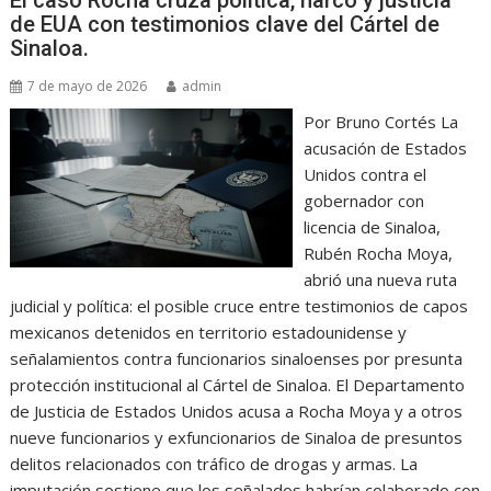
El caso Rocha cruza política, narco y justicia
de EUA con testimonios clave del Cártel de
Sinaloa.
7 de mayo de 2026
admin
Por Bruno Cortés La
acusación de Estados
Unidos contra el
gobernador con
licencia de Sinaloa,
Rubén Rocha Moya,
abrió una nueva ruta
judicial y política: el posible cruce entre testimonios de capos
mexicanos detenidos en territorio estadounidense y
señalamientos contra funcionarios sinaloenses por presunta
protección institucional al Cártel de Sinaloa. El Departamento
de Justicia de Estados Unidos acusa a Rocha Moya y a otros
nueve funcionarios y exfuncionarios de Sinaloa de presuntos
delitos relacionados con tráfico de drogas y armas. La
imputación sostiene que los señalados habrían colaborado con