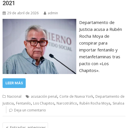
2021
29 de abril de 2026
admin
Departamento de
Justicia acusa a Rubén
Rocha Moya de
conspirar para
importar fentanilo y
metanfetaminas tras
pacto con «Los
Chapitos».
LEER MÁS
,
,
Nacional
acusación penal
Corte de Nueva York
Departamento de
,
,
,
,
,
Justicia
Fentanilo
Los Chapitos
Narcotráfico
Rubén Rocha Moya
Sinaloa
Deja un comentario
Navegación
Entradas anteriores