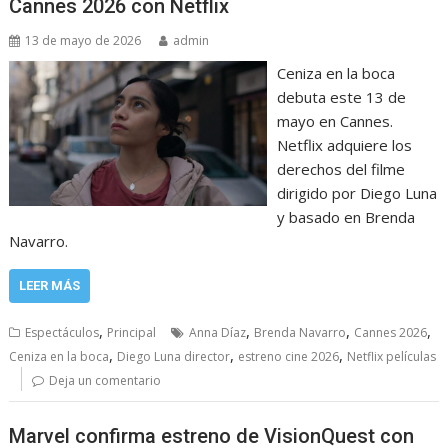
Cannes 2026 con Netflix
13 de mayo de 2026
admin
Ceniza en la boca
debuta este 13 de
mayo en Cannes.
Netflix adquiere los
derechos del filme
dirigido por Diego Luna
y basado en Brenda
Navarro.
LEER MÁS
,
,
,
,
Espectáculos
Principal
Anna Díaz
Brenda Navarro
Cannes 2026
,
,
,
Ceniza en la boca
Diego Luna director
estreno cine 2026
Netflix películas
Deja un comentario
Marvel confirma estreno de VisionQuest con