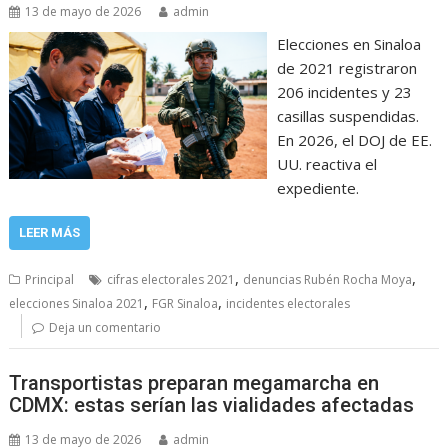
13 de mayo de 2026
admin
Elecciones en Sinaloa
de 2021 registraron
206 incidentes y 23
casillas suspendidas.
En 2026, el DOJ de EE.
UU. reactiva el
expediente.
LEER MÁS
,
,
Principal
cifras electorales 2021
denuncias Rubén Rocha Moya
,
,
elecciones Sinaloa 2021
FGR Sinaloa
incidentes electorales
Deja un comentario
Transportistas preparan megamarcha en
CDMX: estas serían las vialidades afectadas
13 de mayo de 2026
admin