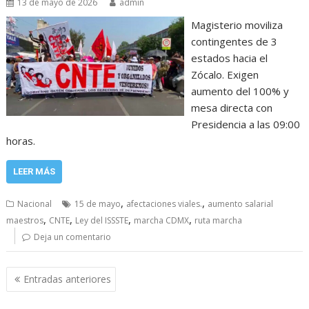
13 de mayo de 2026
admin
Magisterio moviliza
contingentes de 3
estados hacia el
Zócalo. Exigen
aumento del 100% y
mesa directa con
Presidencia a las 09:00
horas.
LEER MÁS
,
,
Nacional
15 de mayo
afectaciones viales.
aumento salarial
,
,
,
,
maestros
CNTE
Ley del ISSSTE
marcha CDMX
ruta marcha
Deja un comentario
Navegación
Entradas anteriores
de