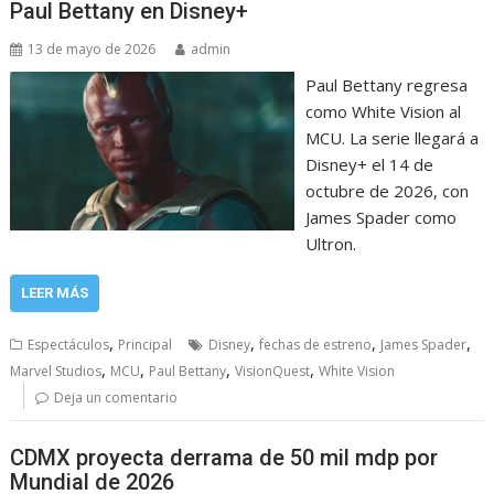
Paul Bettany en Disney+
13 de mayo de 2026
admin
Paul Bettany regresa
como White Vision al
MCU. La serie llegará a
Disney+ el 14 de
octubre de 2026, con
James Spader como
Ultron.
LEER MÁS
,
,
,
,
Espectáculos
Principal
Disney
fechas de estreno
James Spader
,
,
,
,
Marvel Studios
MCU
Paul Bettany
VisionQuest
White Vision
Deja un comentario
CDMX proyecta derrama de 50 mil mdp por
Mundial de 2026