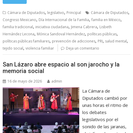
,
,
,
Cámara de Diputados
legislativo
Principal
Cámara de Diputados
,
,
,
Congreso Mexicano
Día Internacional de la Familia
familia en México
,
,
,
familia tradicional
iniciativa ciudadana
Jimena Cabrera
Lisbeth
,
,
,
Hernández Lecona
Mónica Sandoval Hernández
políticas públicas
,
,
,
,
políticas públicas familiares
prevención de adicciones
PRI
salud mental
,
tejido social
violencia familiar
Deja un comentario
San Lázaro abre espacio al son jarocho y la
memoria social
16 de mayo de 2026
admin
La Cámara de
Diputados cambió por
unas horas el ritmo de
los debates
legislativos por el
sonido de las jaranas,