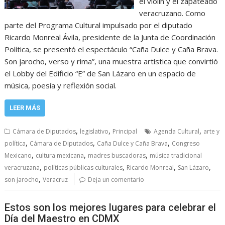
el violín y el zapateado
veracruzano. Como
parte del Programa Cultural impulsado por el diputado
Ricardo Monreal Ávila, presidente de la Junta de Coordinación
Política, se presentó el espectáculo “Caña Dulce y Caña Brava.
Son jarocho, verso y rima”, una muestra artística que convirtió
el Lobby del Edificio “E” de San Lázaro en un espacio de
música, poesía y reflexión social.
LEER MÁS
,
,
,
Cámara de Diputados
legislativo
Principal
Agenda Cultural
arte y
,
,
,
política
Cámara de Diputados
Caña Dulce y Caña Brava
Congreso
,
,
,
Mexicano
cultura mexicana
madres buscadoras
música tradicional
,
,
,
,
veracruzana
políticas públicas culturales
Ricardo Monreal
San Lázaro
,
son jarocho
Veracruz
Deja un comentario
Estos son los mejores lugares para celebrar el
Día del Maestro en CDMX