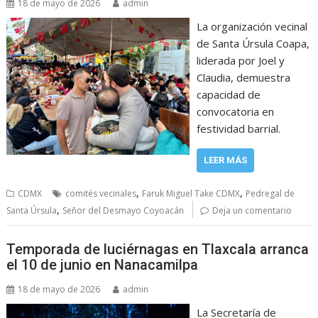
18 de mayo de 2026
admin
La organización vecinal
de Santa Úrsula Coapa,
liderada por Joel y
Claudia, demuestra
capacidad de
convocatoria en
festividad barrial.
LEER MÁS
,
,
CDMX
comités vecinales
Faruk Miguel Take CDMX
Pedregal de
,
Santa Úrsula
Señor del Desmayo Coyoacán
Deja un comentario
Temporada de luciérnagas en Tlaxcala arranca
el 10 de junio en Nanacamilpa
18 de mayo de 2026
admin
La Secretaría de